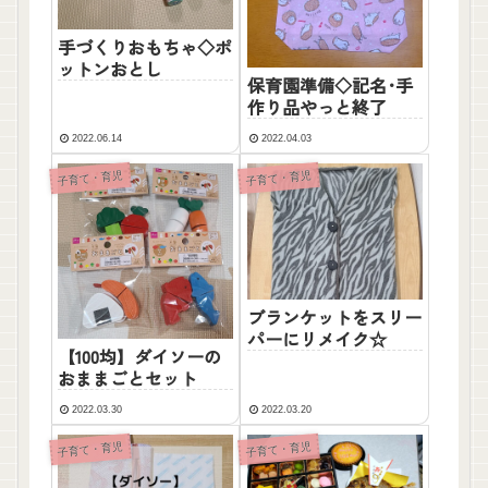
手づくりおもちゃ◇ポ
ットンおとし
保育園準備◇記名･手
作り品やっと終了
2022.06.14
2022.04.03
子育て・育児
子育て・育児
ブランケットをスリー
パーにリメイク☆
【100均】ダイソーの
おままごとセット
2022.03.30
2022.03.20
子育て・育児
子育て・育児