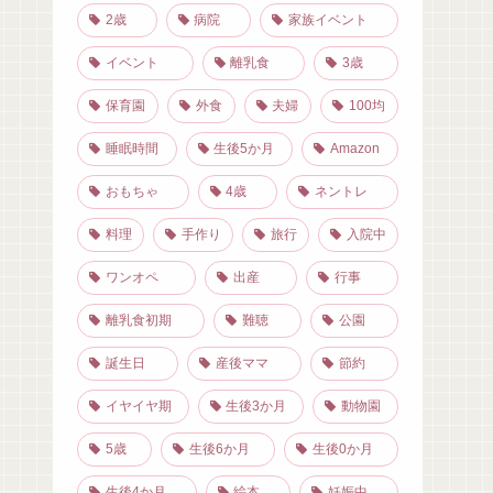
2歳
病院
家族イベント
イベント
離乳食
3歳
保育園
外食
夫婦
100均
睡眠時間
生後5か月
Amazon
おもちゃ
4歳
ネントレ
料理
手作り
旅行
入院中
ワンオペ
出産
行事
離乳食初期
難聴
公園
誕生日
産後ママ
節約
イヤイヤ期
生後3か月
動物園
5歳
生後6か月
生後0か月
生後4か月
絵本
妊娠中