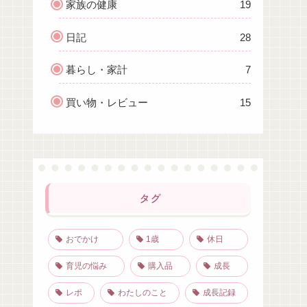
家族の健康
19
日記
28
暮らし・家計
7
買い物・レビュー
15
タグ
おでかけ
1歳
休日
育児の悩み
購入品
成長
レポ
わたしのこと
成長記録