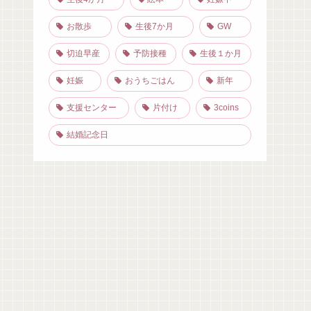
お散歩
生後7か月
GW
切迫早産
予防接種
生後１か月
妊娠
おうちごはん
新年
支援センター
片付け
3coins
結婚記念日