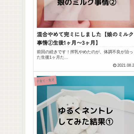
混合やめて完ミにしました【娘のミルク
事情②生後1ヶ月〜3ヶ月】
前回の続きです！搾乳やめたのが、体調不良が治っ
た生後1ヶ月た...
2021.08.
子育て・育児