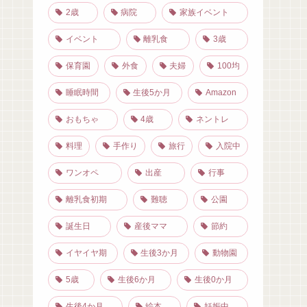
2歳
病院
家族イベント
イベント
離乳食
3歳
保育園
外食
夫婦
100均
睡眠時間
生後5か月
Amazon
おもちゃ
4歳
ネントレ
料理
手作り
旅行
入院中
ワンオペ
出産
行事
離乳食初期
難聴
公園
誕生日
産後ママ
節約
イヤイヤ期
生後3か月
動物園
5歳
生後6か月
生後0か月
生後4か月
絵本
妊娠中