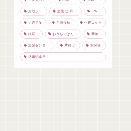
お散歩
生後7か月
GW
切迫早産
予防接種
生後１か月
妊娠
おうちごはん
新年
支援センター
片付け
3coins
結婚記念日