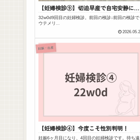
【妊婦検診⑨】切迫早産で自宅安静に…
32w0d9回目の妊婦検診。前回の検診↓前回の検診で
ウテメリ...
2026.05.
妊娠・出産
【妊婦検診④】今度こそ性別判明！
妊娠6ヶ月目になり、4回目の妊婦検診です。待ち遠