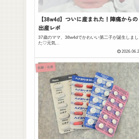
【38w4d】ついに産まれた！陣痛からの
出産レポ
37歳のママ、38w4dでかわいい第二子が誕生しまし
た♡元気...
2026.06.
妊娠・出産