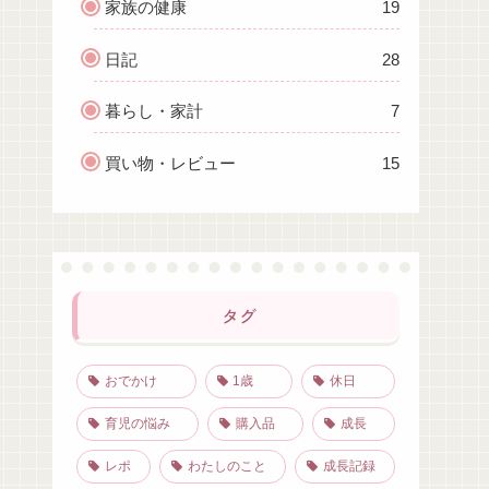
家族の健康
19
日記
28
暮らし・家計
7
買い物・レビュー
15
タグ
おでかけ
1歳
休日
育児の悩み
購入品
成長
レポ
わたしのこと
成長記録