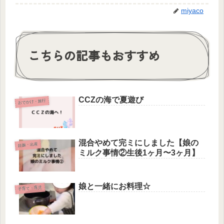
miyaco
こちらの記事もおすすめ
CCZの海で夏遊び
おでかけ・旅行
混合やめて完ミにしました【娘の
妊娠・出産
ミルク事情②生後1ヶ月〜3ヶ月】
娘と一緒にお料理☆
子育て・育児