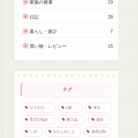
家族の健康
19
日記
28
暮らし・家計
7
買い物・レビュー
15
タグ
おでかけ
1歳
休日
育児の悩み
購入品
成長
レポ
わたしのこと
成長記録