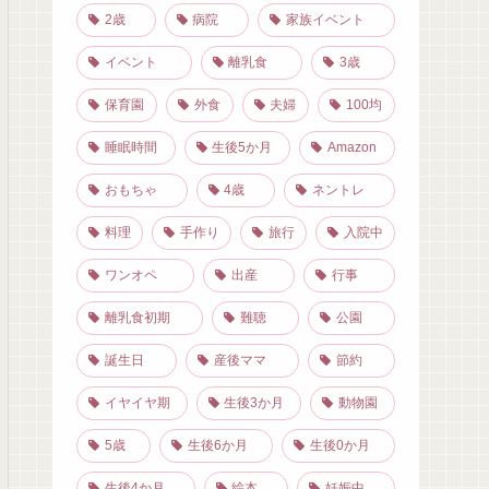
2歳
病院
家族イベント
イベント
離乳食
3歳
保育園
外食
夫婦
100均
睡眠時間
生後5か月
Amazon
おもちゃ
4歳
ネントレ
料理
手作り
旅行
入院中
ワンオペ
出産
行事
離乳食初期
難聴
公園
誕生日
産後ママ
節約
イヤイヤ期
生後3か月
動物園
5歳
生後6か月
生後0か月
生後4か月
絵本
妊娠中