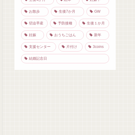
お散歩
生後7か月
GW
切迫早産
予防接種
生後１か月
妊娠
おうちごはん
新年
支援センター
片付け
3coins
結婚記念日