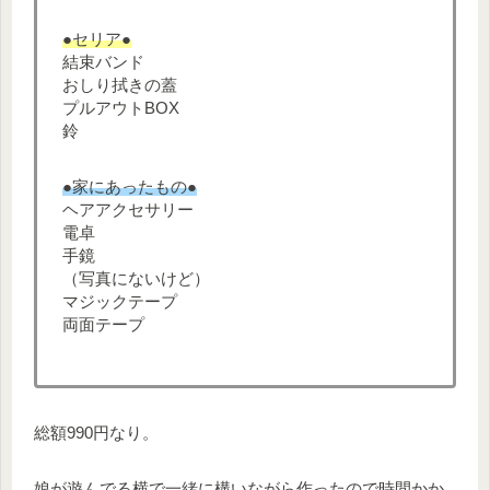
●セリア●
結束バンド
おしり拭きの蓋
プルアウトBOX
鈴
●家にあったもの●
ヘアアクセサリー
電卓
手鏡
（写真にないけど）
マジックテープ
両面テープ
総額990円なり。
娘が遊んでる横で一緒に構いながら作ったので時間かか