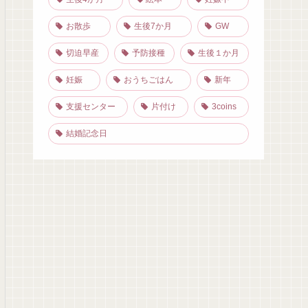
お散歩
生後7か月
GW
切迫早産
予防接種
生後１か月
妊娠
おうちごはん
新年
支援センター
片付け
3coins
結婚記念日