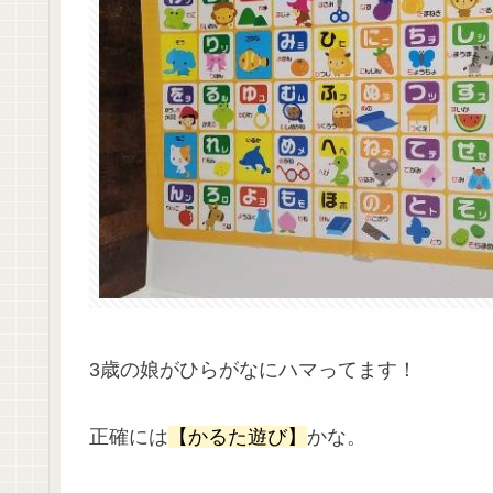
3歳の娘がひらがなにハマってます！
正確には
【かるた遊び】
かな。