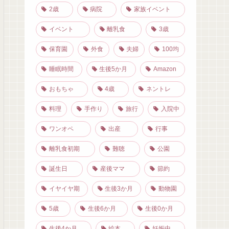
2歳
病院
家族イベント
イベント
離乳食
3歳
保育園
外食
夫婦
100均
睡眠時間
生後5か月
Amazon
おもちゃ
4歳
ネントレ
料理
手作り
旅行
入院中
ワンオペ
出産
行事
離乳食初期
難聴
公園
誕生日
産後ママ
節約
イヤイヤ期
生後3か月
動物園
5歳
生後6か月
生後0か月
生後4か月
絵本
妊娠中