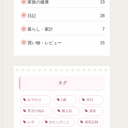
家族の健康
19
日記
28
暮らし・家計
7
買い物・レビュー
15
タグ
おでかけ
1歳
休日
育児の悩み
購入品
成長
レポ
わたしのこと
成長記録