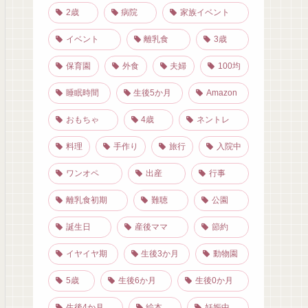
2歳
病院
家族イベント
イベント
離乳食
3歳
保育園
外食
夫婦
100均
睡眠時間
生後5か月
Amazon
おもちゃ
4歳
ネントレ
料理
手作り
旅行
入院中
ワンオペ
出産
行事
離乳食初期
難聴
公園
誕生日
産後ママ
節約
イヤイヤ期
生後3か月
動物園
5歳
生後6か月
生後0か月
生後4か月
絵本
妊娠中