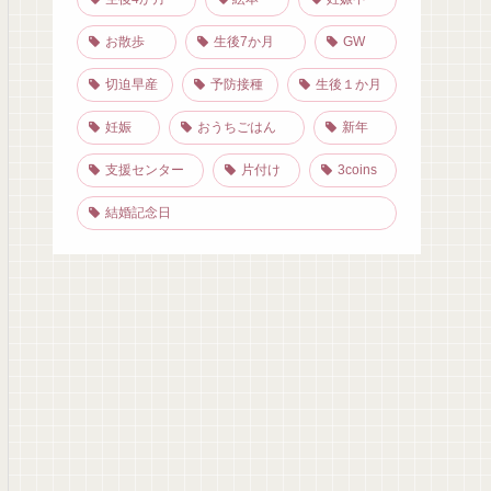
お散歩
生後7か月
GW
切迫早産
予防接種
生後１か月
妊娠
おうちごはん
新年
支援センター
片付け
3coins
結婚記念日