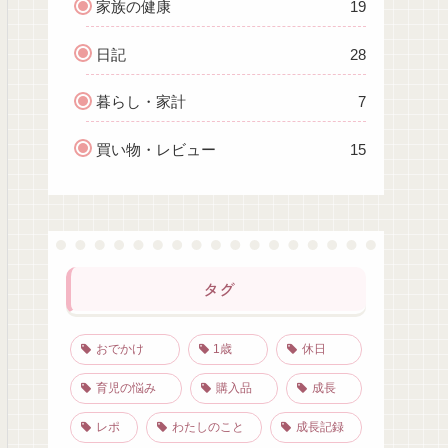
家族の健康
19
日記
28
暮らし・家計
7
買い物・レビュー
15
タグ
おでかけ
1歳
休日
育児の悩み
購入品
成長
レポ
わたしのこと
成長記録