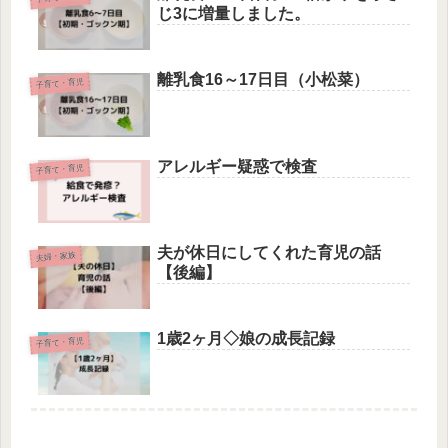
じ3に増量しました。
離乳食16～17日目（小松菜）
子育て・育児
アレルギー疑惑で検査
子育て・育児
夫が休日にしてくれた育児の話
夫婦・家族
【後編】
1歳2ヶ月◇娘の成長記録
子育て・育児