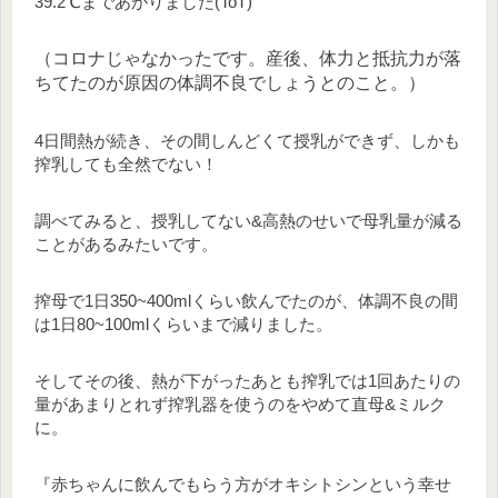
39.2℃まであがりました(ToT)
（コロナじゃなかったです。産後、体力と抵抗力が落
ちてたのが原因の体調不良でしょうとのこと。）
4日間熱が続き、その間しんどくて授乳ができず、しかも
搾乳しても全然でない！
調べてみると、授乳してない&高熱のせいで母乳量が減る
ことがあるみたいです。
搾母で1日350~400mlくらい飲んでたのが、体調不良の間
は1日80~100mlくらいまで減りました。
そしてその後、熱が下がったあとも搾乳では1回あたりの
量があまりとれず搾乳器を使うのをやめて直母&ミルク
に。
『赤ちゃんに飲んでもらう方がオキシトシンという幸せ