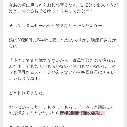
今あの頃に戻ったらおむつ替えなんて1~2分で出来そうだ
けど、おそるおそるゆっくりやってたなー！
そして、直母ぜーんぜん飲まなかったんだよなー。
娘は38週0日に2446gで産まれたのですが、助産師さんか
らは
『小さくてまだ体力がないから、直母で飲むのが疲れる
んだよ。でも飲んでもらわないと体力もつかないし、マ
マも母乳作るスイッチが入らないから毎回直母はチャレ
ンジしようね！』
と言われてました。
おっぱいマッサージもやってもらって、やっと順調に母
乳が増えてきたと思ったら
産後2週間で謎の高熱。