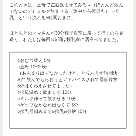
このときは、直母で左右飲ませてみる→（ほとんど飲ん
でないので）ミルク飲ませる（途中から搾母も）→搾
乳、という流れを3時間おきに。
ほとんどのママさんが30分程で自室に戻って行くのを見
送り、わたしは毎回1時間は授乳室に居座ってました。
○おむつ替え 5分
○直母 10~20分
（あんまり出てなかったけど、とりあえず時間決
めて飲んでもらおうとアドバイスされて最低片方
5分はくわえさせてました）
○搾母温めて飲ませる 10分
○ミルク作って飲ませる 10分
○ゲップなかなか出なくて 5分
○搾乳器組み立て&搾乳&分解 15分