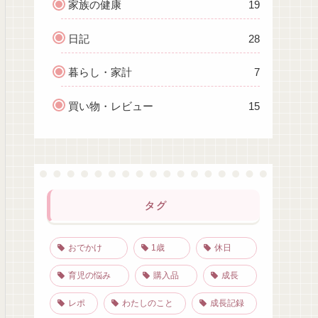
家族の健康
19
日記
28
暮らし・家計
7
買い物・レビュー
15
タグ
おでかけ
1歳
休日
育児の悩み
購入品
成長
レポ
わたしのこと
成長記録