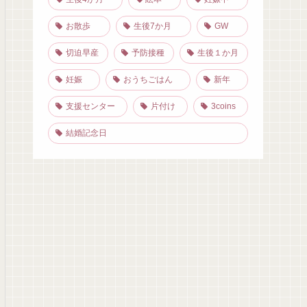
お散歩
生後7か月
GW
切迫早産
予防接種
生後１か月
妊娠
おうちごはん
新年
支援センター
片付け
3coins
結婚記念日