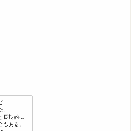
ど
た。
と長期的に
合もある。