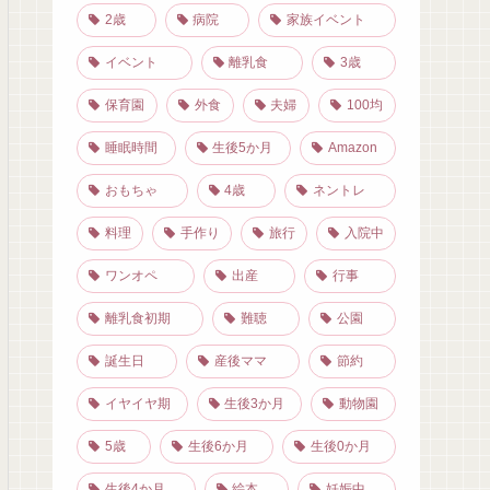
2歳
病院
家族イベント
イベント
離乳食
3歳
保育園
外食
夫婦
100均
睡眠時間
生後5か月
Amazon
おもちゃ
4歳
ネントレ
料理
手作り
旅行
入院中
ワンオペ
出産
行事
離乳食初期
難聴
公園
誕生日
産後ママ
節約
イヤイヤ期
生後3か月
動物園
5歳
生後6か月
生後0か月
生後4か月
絵本
妊娠中