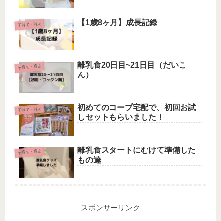
【1歳8ヶ月】成長記録
子育て・育児
離乳食20日目~21日目（だいこ
子育て・育児
ん）
初めてのコープ宅配で、初回お試
子育て・育児
しセットもらいました！
離乳食スタートにむけて準備した
子育て・育児
もの達
スポンサーリンク