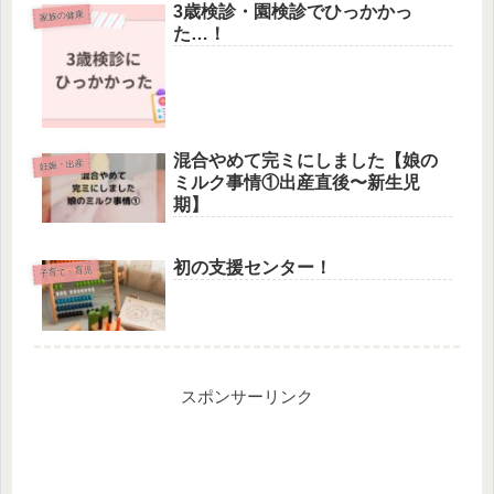
3歳検診・園検診でひっかかっ
家族の健康
た…！
混合やめて完ミにしました【娘の
妊娠・出産
ミルク事情①出産直後〜新生児
期】
初の支援センター！
子育て・育児
スポンサーリンク