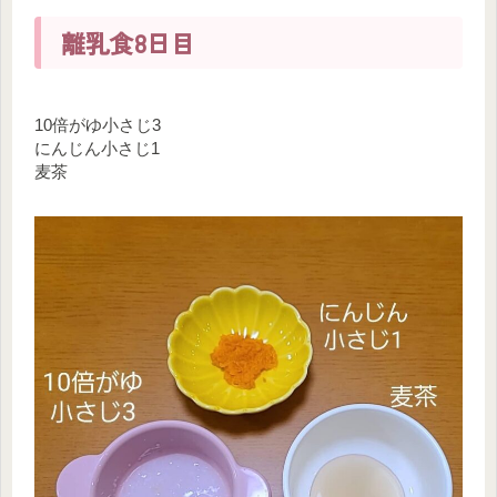
離乳食8日目
10倍がゆ小さじ3
にんじん小さじ1
麦茶