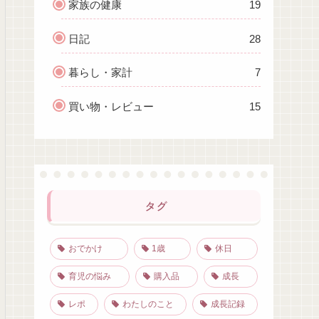
家族の健康
19
日記
28
暮らし・家計
7
買い物・レビュー
15
タグ
おでかけ
1歳
休日
育児の悩み
購入品
成長
レポ
わたしのこと
成長記録