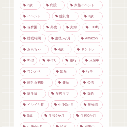
2歳
病院
家族イベント
イベント
離乳食
3歳
保育園
外食
夫婦
100均
睡眠時間
生後5か月
Amazon
おもちゃ
4歳
ネントレ
料理
手作り
旅行
入院中
ワンオペ
出産
行事
離乳食初期
難聴
公園
誕生日
産後ママ
節約
イヤイヤ期
生後3か月
動物園
5歳
生後6か月
生後0か月
生後4か月
絵本
妊娠中