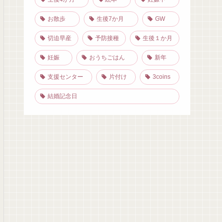
お散歩
生後7か月
GW
切迫早産
予防接種
生後１か月
妊娠
おうちごはん
新年
支援センター
片付け
3coins
結婚記念日