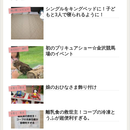
シングルをキングベッドに！子ど
買い物・レビュー
もと3人で寝られるように！
初のプリキュアショー☆金沢競馬
おでかけ・旅行
場のイベント
娘のおひなさま飾り付け
子育て・育児
離乳食の救世主！コープの冷凍と
子育て・育児
うふが超便利すぎる。