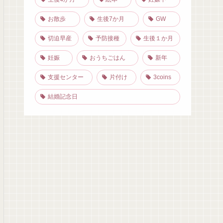
お散歩
生後7か月
GW
切迫早産
予防接種
生後１か月
妊娠
おうちごはん
新年
支援センター
片付け
3coins
結婚記念日