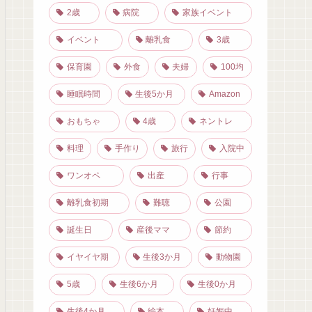
2歳
病院
家族イベント
イベント
離乳食
3歳
保育園
外食
夫婦
100均
睡眠時間
生後5か月
Amazon
おもちゃ
4歳
ネントレ
料理
手作り
旅行
入院中
ワンオペ
出産
行事
離乳食初期
難聴
公園
誕生日
産後ママ
節約
イヤイヤ期
生後3か月
動物園
5歳
生後6か月
生後0か月
生後4か月
絵本
妊娠中