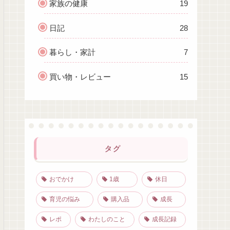
家族の健康
19
日記
28
暮らし・家計
7
買い物・レビュー
15
タグ
おでかけ
1歳
休日
育児の悩み
購入品
成長
レポ
わたしのこと
成長記録