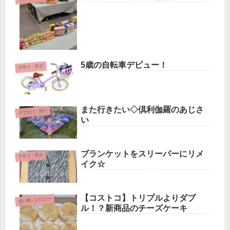
5歳の自転車デビュー！
子育て・育児
また行きたい◇倶利伽羅のあじさ
おでかけ・旅行
い
ブランケットをスリーパーにリメ
子育て・育児
イク☆
【コストコ】トリプルよりダブ
買い物・レビュー
ル！？新商品のチーズケーキ